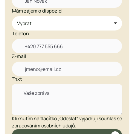
Mám zájem o dispozici

Telefon
E-mail

Text

Kliknutím na tlačítko „Odeslat“ vyjadřuji souhlas se
zpracováním osobních údajů.
