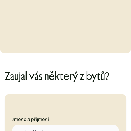
02/2027
Kolaudace
1Q/2027
Předání bytů
Zaujal vás některý z bytů?
Jméno a příjmení