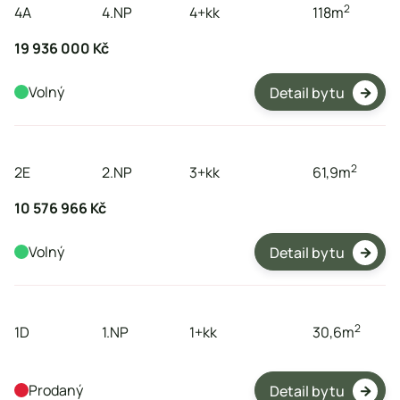
2
4A
4.NP
4+kk
118
m
19 936 000 Kč
Volný
Detail bytu

byt
podlaží
dispozice
plocha
2
2E
2.NP
3+kk
61,9
m
10 576 966 Kč
Volný
Detail bytu

byt
podlaží
dispozice
plocha
2
1D
1.NP
1+kk
30,6
m
Prodaný
Detail bytu
