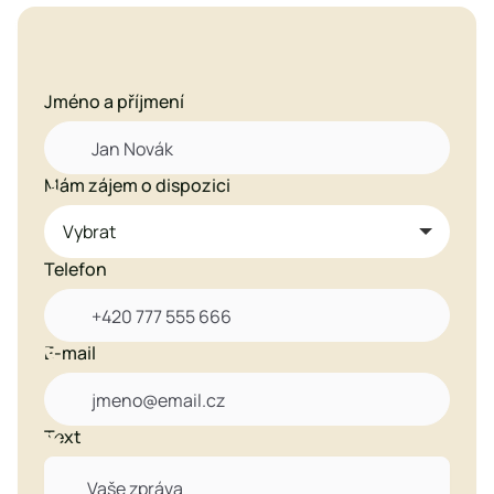
Jméno a příjmení
Mám zájem o dispozici

Telefon
E-mail

Text
