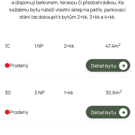
a disponují balkonem, terasou či předzahrádkou. Ke
každému bytu náleží vlastní sklep na patře; parkovací
stání lze dokoupit k bytům 2+kk, 3+kk a 4+kk.
byt
podlaží
dispozice
plocha
2
1C
1.NP
2+kk
47,4
m
Prodaný
Detail bytu

byt
podlaží
dispozice
plocha
2
3D
3.NP
1+kk
30,6
m
Prodaný
Detail bytu

byt
podlaží
dispozice
plocha