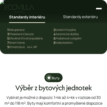
English
Standardy exteriéru
Standardy interiéru
1
2
Rekuperace
Izolační trojskla
3
4
Předokenní žaluzie
Keramická dlažba
5
6
dardy
Dřevěná třívrstvá podlaha
Podlahové vytápění
7
8
Smart Home
Videotelefon
9
Klimatizace ve 4. NP
Byty
Výběr z bytových jednotek
Vybírat je možné z dispozic 1+kk až 4+kk v rozloze od 30
m² do 118 m². Byty mají komfortní a promyšlené dispozice