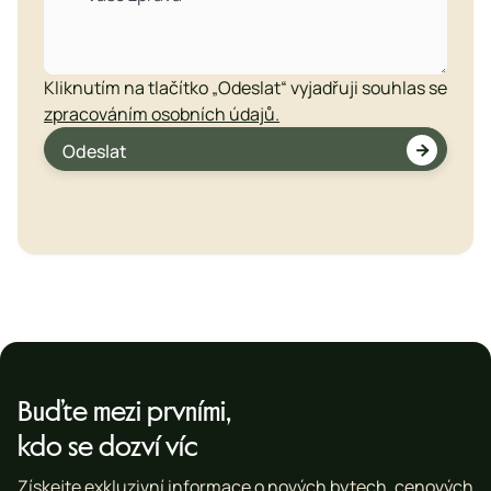
Kliknutím na tlačítko „Odeslat“ vyjadřuji souhlas se
zpracováním osobních údajů.


Buďte mezi prvními,
kdo se dozví víc
Získejte exkluzivní informace o nových bytech, cenových