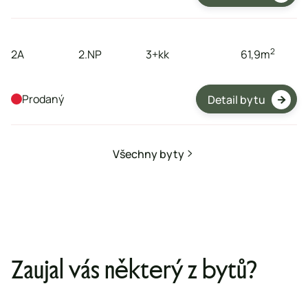
byt
podlaží
dispozice
plocha
2
2A
2.NP
3+kk
61,9
m
Prodaný
Detail bytu

Všechny byty

Zaujal vás některý z bytů?