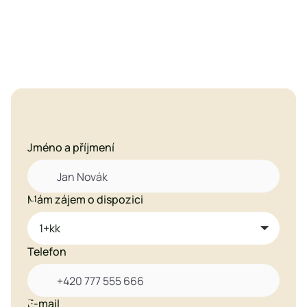
Zaujal vás tento byt?
Jméno a příjmení
Mám zájem o dispozici

Telefon
E-mail
