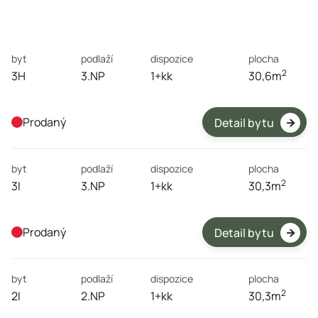

byt
podlaží
dispozice
plocha
2
3H
3.NP
1+kk
30,6
m
Prodaný
Detail bytu

byt
podlaží
dispozice
plocha
2
3I
3.NP
1+kk
30,3
m
Prodaný
Detail bytu

byt
podlaží
dispozice
plocha
2
2I
2.NP
1+kk
30,3
m