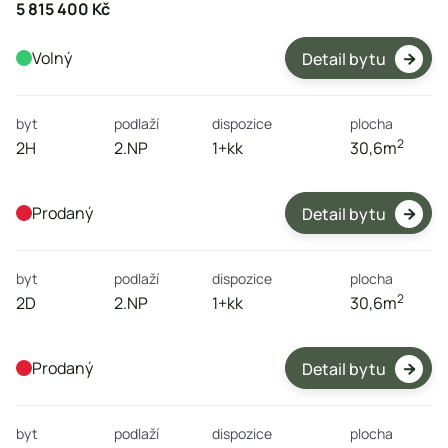
5 815 400 Kč
Volný
Detail bytu

byt
podlaží
dispozice
plocha
2
2H
2.NP
1+kk
30,6
m
Prodaný
Detail bytu

byt
podlaží
dispozice
plocha
2
2D
2.NP
1+kk
30,6
m
Prodaný
Detail bytu

byt
podlaží
dispozice
plocha