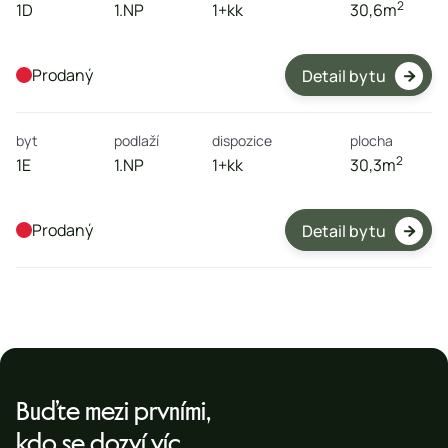
2
1D
1.NP
1+kk
30,6
m
Prodaný
Detail bytu

byt
podlaží
dispozice
plocha
2
1E
1.NP
1+kk
30,3
m
Prodaný
Detail bytu

Buďte mezi prvními,
kdo se dozví víc