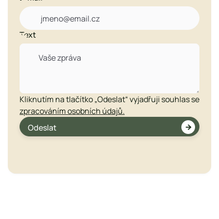
Text

Kliknutím na tlačítko „Odeslat“ vyjadřuji souhlas se
zpracováním osobních údajů.

