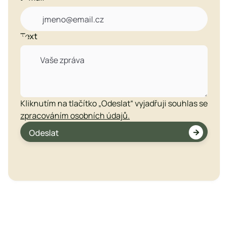
Text

Kliknutím na tlačítko „Odeslat“ vyjadřuji souhlas se
zpracováním osobních údajů.

