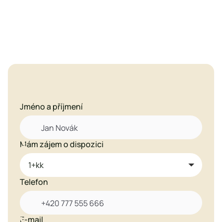
Zaujal vás tento byt?
Jméno a příjmení
Mám zájem o dispozici

Telefon
E-mail
