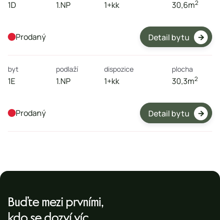
2
1D
1.NP
1+kk
30,6
m
Prodaný
Detail bytu

byt
podlaží
dispozice
plocha
2
1E
1.NP
1+kk
30,3
m
Prodaný
Detail bytu

Buďte mezi prvními,
kdo se dozví víc