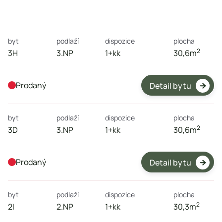

byt
podlaží
dispozice
plocha
2
3H
3.NP
1+kk
30,6
m
Prodaný
Detail bytu

byt
podlaží
dispozice
plocha
2
3D
3.NP
1+kk
30,6
m
Prodaný
Detail bytu

byt
podlaží
dispozice
plocha
2
2I
2.NP
1+kk
30,3
m