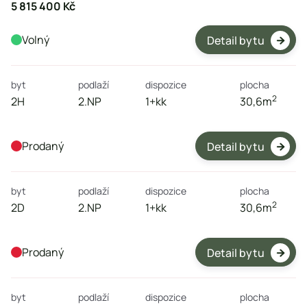
5 815 400 Kč
Volný
Detail bytu

byt
podlaží
dispozice
plocha
2
2H
2.NP
1+kk
30,6
m
Prodaný
Detail bytu

byt
podlaží
dispozice
plocha
2
2D
2.NP
1+kk
30,6
m
Prodaný
Detail bytu

byt
podlaží
dispozice
plocha