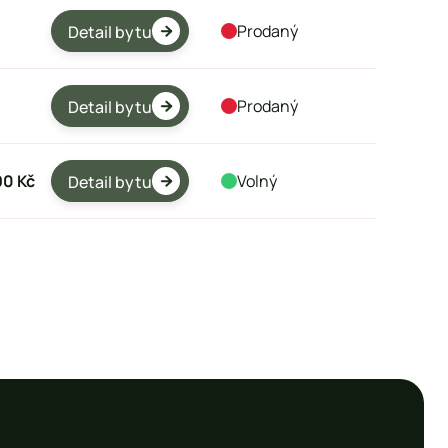
Prodaný
Detail bytu

Prodaný
Detail bytu

90 Kč
Volný
Detail bytu
