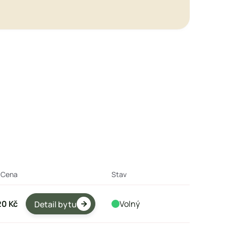

Cena
Stav
20 Kč
Volný
Detail bytu
