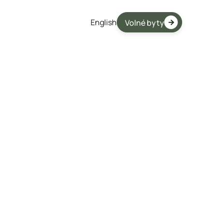
English
Volné byty

10 576 966 Kč
Volný
Karta bytu ke stažení

Financování
