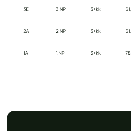
3E
3.NP
3+kk
61
2A
2.NP
3+kk
61
1A
1.NP
3+kk
78