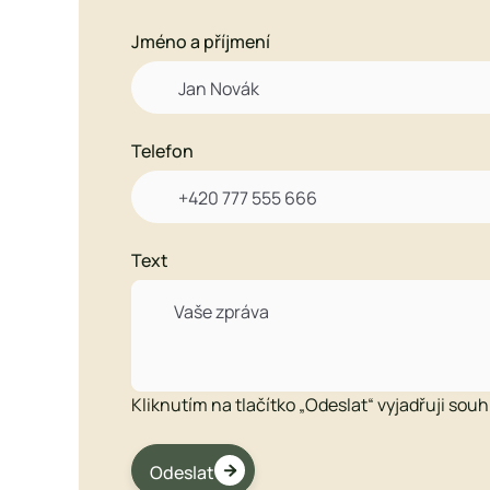
Jméno a příjmení

Telefon

Text
Kliknutím na tlačítko „Odeslat“ vyjadřuji sou

