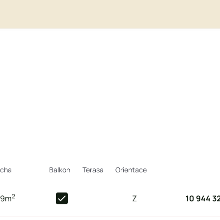
ocha
Balkon
Terasa
Orientace
2
,9
m
Z
10 944 3