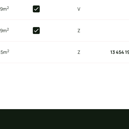
2
,9
m
V
2
,9
m
Z
2
,5
m
Z
13 454 1