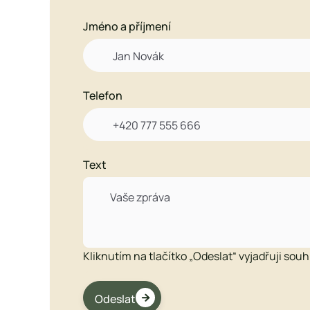
Jméno a příjmení

Telefon

Text
Kliknutím na tlačítko „Odeslat“ vyjadřuji sou

