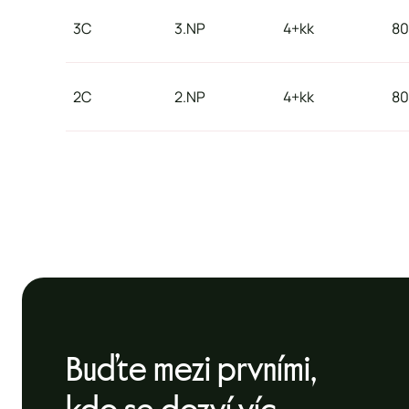
3C
3.NP
4+kk
8
2C
2.NP
4+kk
8
Buďte mezi prvními,