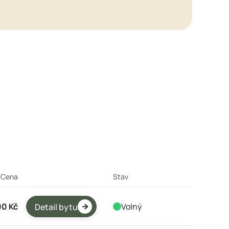

Cena
Stav
00 Kč
Volný
Detail bytu
