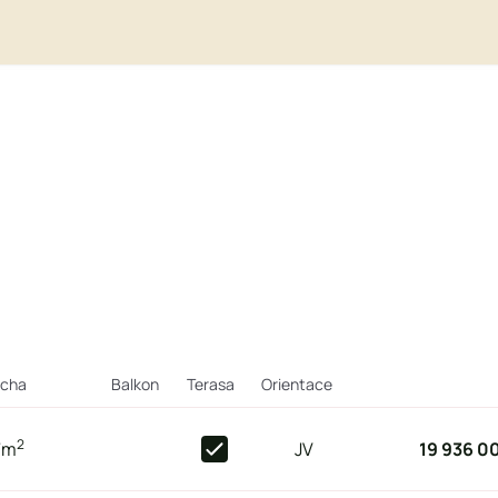
ocha
Balkon
Terasa
Orientace
2
7
m
JV
19 936 0