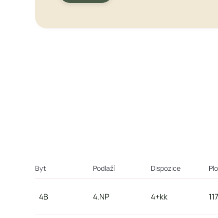
Byt
Podlaží
Dispozice
Pl
4B
4.NP
4+kk
11