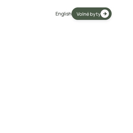
English
Volné byty

19 936 000 Kč
Volný
Karta bytu ke stažení

Financování
