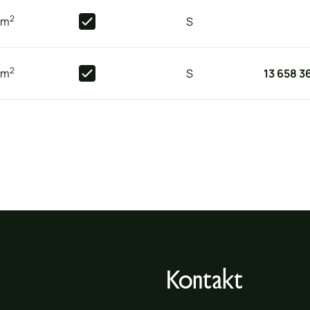
2
0
m
S
2
0
m
S
13 658 3
Kontakt