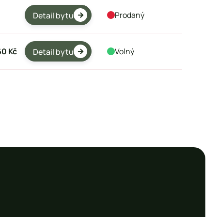
Prodaný
Detail bytu

60 Kč
Volný
Detail bytu
