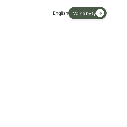
English
Volné byty

Prodaný
Karta bytu ke stažení

Financování
