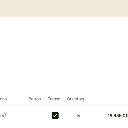
ocha
Balkon
Terasa
Orientace
2
7
m
JV
19 936 0