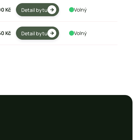
00 Kč
Volný
Detail bytu

60 Kč
Volný
Detail bytu
