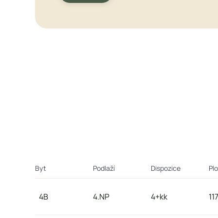
Byt
Podlaží
Dispozice
Pl
4B
4.NP
4+kk
11