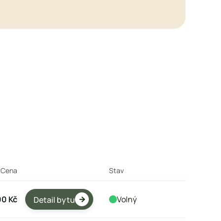

Cena
Stav
00 Kč
Volný
Detail bytu
