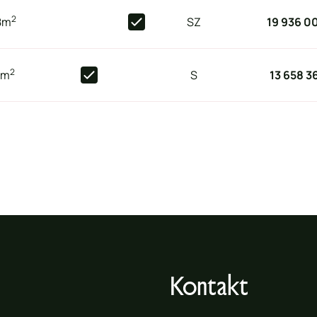
2
8
m
SZ
19 936 0
2
0
m
S
13 658 3
Kontakt