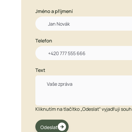
Jméno a příjmení

Telefon

Text
Kliknutím na tlačítko „Odeslat“ vyjadřuji sou

