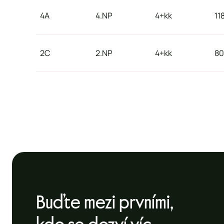
4A
4.NP
4+kk
11
2C
2.NP
4+kk
8
Buďte mezi prvními,